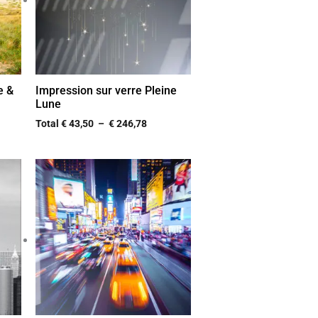
e &
Impression sur verre Pleine
Lune
Total
€
43,50
–
€
246,78
e
Plage
de
prix :
50
€ 43,50
à
,78
€ 246,78