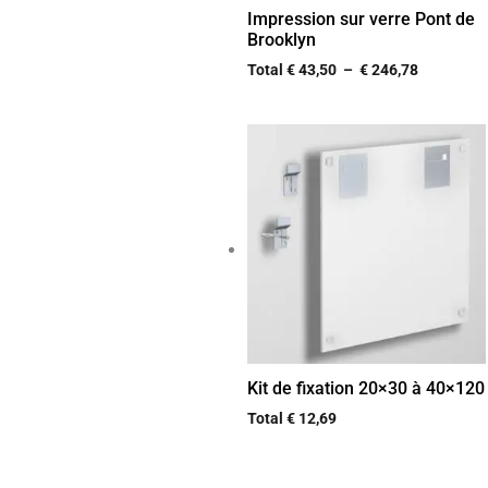
Impression sur verre Pont de
Brooklyn
Total
€
43,50
–
€
246,78
Kit de fixation 20×30 à 40×120
Total
€
12,69