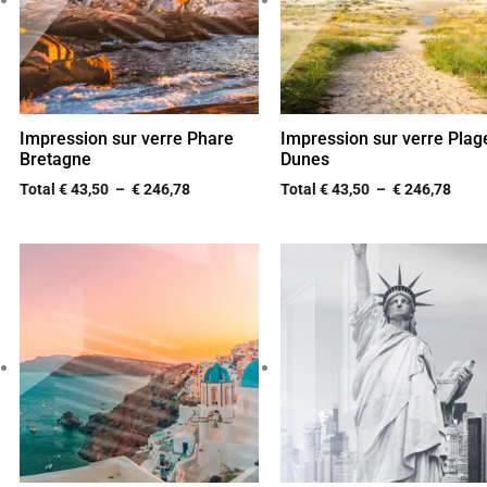
Impression sur verre Phare
Impression sur verre Plag
Bretagne
Dunes
Total
€
43,50
–
€
246,78
Total
€
43,50
–
€
246,78
Plage
Plag
de
de
prix :
prix :
€ 43,50
€ 43,
à
à
€ 246,78
€ 246