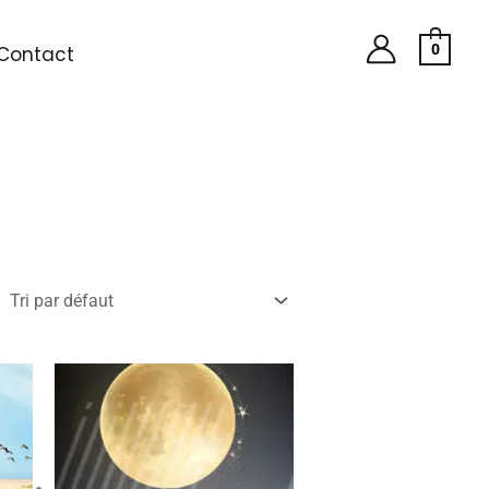
0
Contact
e
Plage
de
prix :
50
€ 43,50
à
,78
€ 246,78