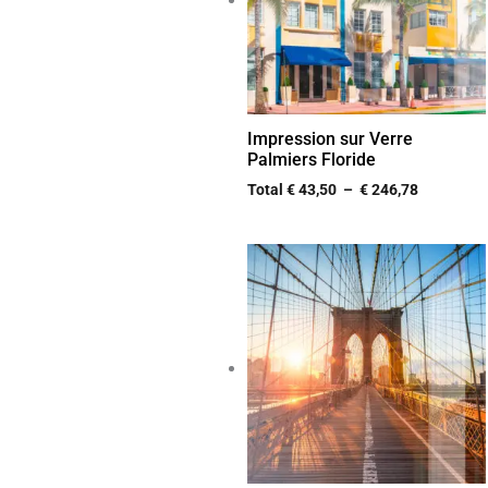
Impression sur Verre
Palmiers Floride
Total
€
43,50
–
€
246,78
Plage
de
prix :
€ 43,50
à
€ 246,78