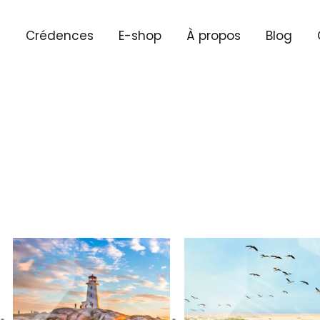
l
Crédences
E-shop
À propos
Blog
Plage
Plag
de
de
prix :
prix :
€ 43,50
€ 43,
à
à
€ 246,78
€ 246