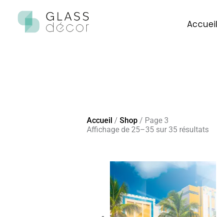
Aller
au
contenu
Accuei
Accueil
/
Shop
/ Page 3
Affichage de 25–35 sur 35 résultats
Plage
de
prix :
€ 43,50
à
€ 246,78