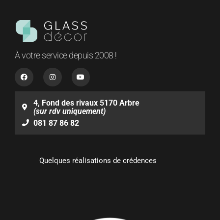
À votre service depuis 2008 !
F
I
Y
a
n
o
c
s
u
e
t
t
b
a
u
4, Fond des rivaux 5170 Arbre
o
g
b
(sur rdv uniquement)
o
r
e
k
a
081 87 86 82
m
Quelques réalisations de crédences