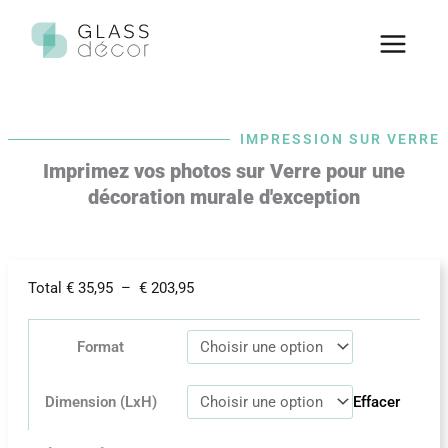
Aller
au
contenu
IMPRESSION SUR VERRE
Imprimez vos photos sur Verre pour une
décoration murale d'exception
Plage
Total
€
35,95
–
€
203,95
de
prix :
€ 35,95
Format
à
€ 203,95
Dimension (LxH)
Effacer