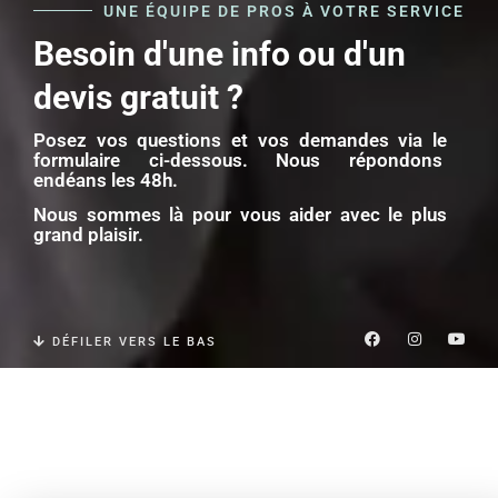
UNE ÉQUIPE DE PROS À VOTRE SERVICE
Besoin d'une info ou d'un
devis gratuit ?
Posez vos questions et vos demandes via le
formulaire ci-dessous.
Nous répondons
endéans les 48h.
Nous sommes là pour vous aider avec le plus
grand plaisir.
F
I
Y
DÉFILER VERS LE BAS
a
n
o
c
s
u
e
t
t
b
a
u
o
g
b
o
r
e
k
a
m