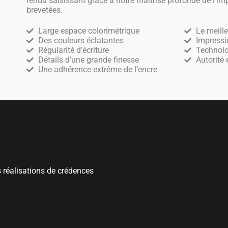
rendu saisissant grâce à notre maîtrise profonde de l’im
brevetées.
Large espace colorimétrique
Le meill
Des couleurs éclatantes
Impressio
Régularité d’écriture
Technolo
Détails d’une grande finesse
Autorité
Une adhérence extrême de l’encre
 réalisations de crédences