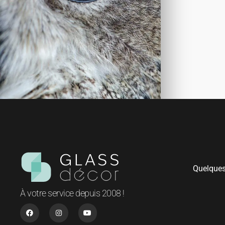
Quelques
À votre service depuis 2008 !
F
I
Y
a
n
o
c
s
u