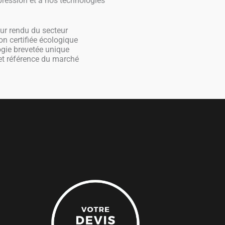
pression et à nos technologies
eur rendu du secteur
n certifiée écologique
gie brevetée unique
 et référence du marché